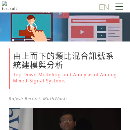
由上而下的類比混合訊號系
統建模與分析
Top-Down Modeling and Analysis of Analog
Mixed-Signal Systems
Rajesh Berigei, MathWorks